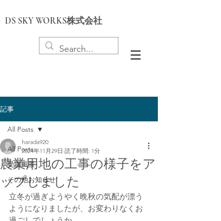
DS SKY WORKS株式会社
記事
All Posts
harada920
All Posts
2024年11月29日
読了時間: 1分
農業用地の工事の様子をア
受講風景
ップしました
その他お知らせ
立冬が過ぎようやく晩秋の気配が漂う
ようになりましたが、お変わりなくお
過ごしでしょうか。