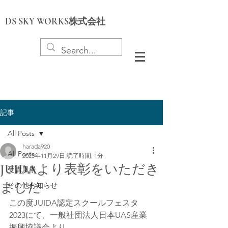
DS SKY WORKS株式会社
記事
All Posts
harada920
All Posts
2023年11月29日
読了時間: 1分
JUIDAより表彰をいただき
受講風景
ました
その他お知らせ
この度JUIDA認定スクールフェスタ
2023にて、一般社団法人日本UAS産業
振興協議会より